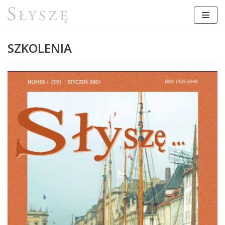
Przejdź
do
treści
SZKOLENIA