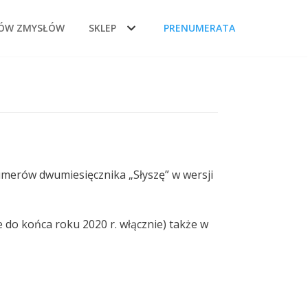
DÓW ZMYSŁÓW
SKLEP
PRENUMERATA
umerów dwumiesięcznika „Słyszę” w wersji
do końca roku 2020 r. włącznie) także w