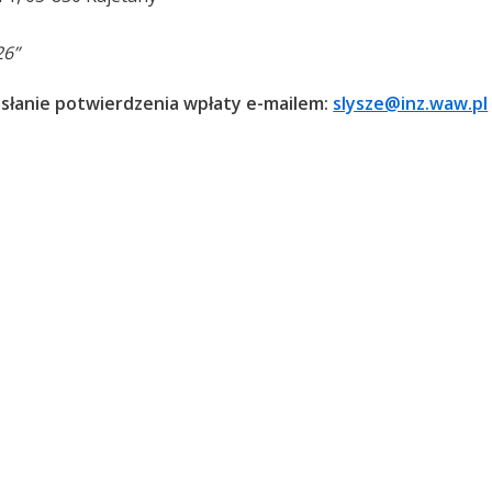
26”
esłanie potwierdzenia wpłaty e-mailem:
slysze@inz.waw.pl