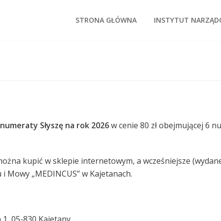
STRONA GŁÓWNA
INSTYTUT NARZĄ
numeraty Słyszę na rok 2026
w cenie 80 zł obejmującej 6 n
ożna kupić w sklepie internetowym, a wcześniejsze (wydane 
hu i Mowy „MEDINCUS” w Kajetanach.
 1, 05-830 Kajetany