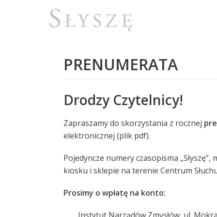
Przejdź
do
treści
PRENUMERATA
Drodzy Czytelnicy!
Zapraszamy do skorzystania z rocznej
pre
elektronicznej (plik pdf).
Pojedyncze numery czasopisma „Słyszę”, m
kiosku i sklepie na terenie Centrum Słuc
Prosimy o wpłatę na konto:
Instytut Narządów Zmysłów, ul. Mokra