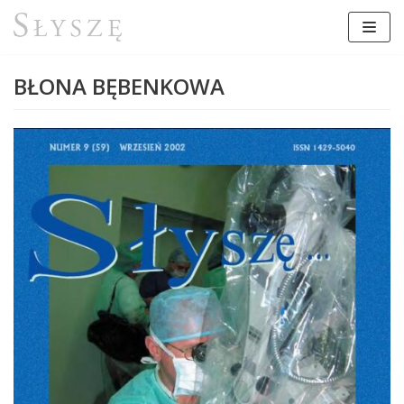
Przejdź
do
treści
BŁONA BĘBENKOWA