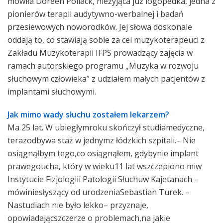
mówiła Doreen Pollack, nieżyjąca już logopedka, jedna z
pionierów terapii audytywno-werbalnej i badań
przesiewowych noworodków. Jej słowa doskonale
oddają to, co stawiają sobie za cel muzykoterapeuci z
Zakładu Muzykoterapii IFPS prowadzący zajęcia w
ramach autorskiego programu „Muzyka w rozwoju
słuchowym człowieka” z udziałem małych pacjentów z
implantami słuchowymi.
Jak mimo wady słuchu zostałem lekarzem?
Ma 25 lat. W ubiegłymroku skończył studiamedyczne,
terazodbywa staż w jednymz łódzkich szpitali.– Nie
osiągnąłbym tego,co osiągnąłem, gdybynie implant
prawegoucha, który w wieku11 lat wszczepiono miw
Instytucie Fizjologiii Patologii Słuchuw Kajetanach –
mówiniesłyszący od urodzeniaSebastian Turek. –
Nastudiach nie było lekko– przyznaje,
opowiadającszczerze o problemach,na jakie