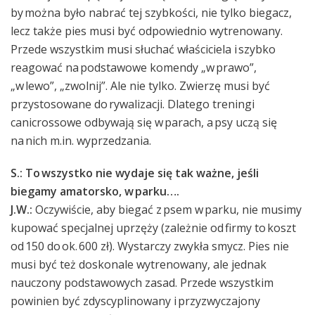
by można było nabrać tej szybkości, nie tylko biegacz,
lecz także pies musi być odpowiednio wytrenowany.
Przede wszystkim musi słuchać właściciela i szybko
reagować na podstawowe komendy „w prawo”,
„w lewo”, „zwolnij”. Ale nie tylko. Zwierzę musi być
przystosowane do rywalizacji. Dlatego treningi
canicrossowe odbywają się w parach, a psy uczą się
na nich m.in. wyprzedzania.
S.: To wszystko nie wydaje się tak ważne, jeśli
biegamy amatorsko, w parku….
J.W.:
Oczywiście, aby biegać z psem w parku, nie musimy
kupować specjalnej uprzęży (zależnie od firmy to koszt
od 150 do ok. 600 zł). Wystarczy zwykła smycz. Pies nie
musi być też doskonale wytrenowany, ale jednak
nauczony podstawowych zasad. Przede wszystkim
powinien być zdyscyplinowany i przyzwyczajony