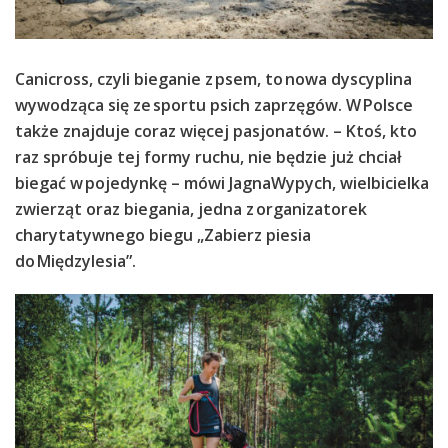
Canicross, czyli bieganie z psem, to nowa dyscyplina
wywodząca się ze sportu psich zaprzęgów. W Polsce
także znajduje coraz więcej pasjonatów. – Ktoś, kto
raz spróbuje tej formy ruchu, nie będzie już chciał
biegać w pojedynkę – mówi JagnaWypych, wielbicielka
zwierząt oraz biegania, jedna z organizatorek
charytatywnego biegu „Zabierz piesia
do Międzylesia”.