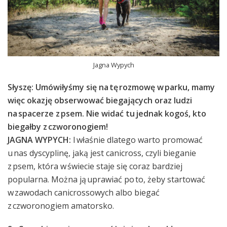
Jagna Wypych
Słyszę: Umówiłyśmy się na tę rozmowę w parku, mamy
więc okazję obserwować biegających oraz ludzi
na spacerze z psem. Nie widać tu jednak kogoś, kto
biegałby z czworonogiem!
JAGNA WYPYCH:
I właśnie dlatego warto promować
u nas dyscyplinę, jaką jest canicross, czyli bieganie
z psem, która w świecie staje się coraz bardziej
popularna. Można ją uprawiać po to, żeby startować
w zawodach canicrossowych albo biegać
z czworonogiem amatorsko.