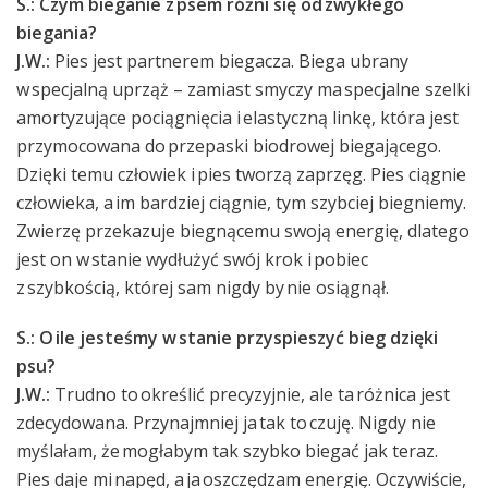
S.: Czym bieganie z psem różni się od zwykłego
biegania?
J.W.:
Pies jest partnerem biegacza. Biega ubrany
w specjalną uprząż – zamiast smyczy ma specjalne szelki
amortyzujące pociągnięcia i elastyczną linkę, która jest
przymocowana do przepaski biodrowej biegającego.
Dzięki temu człowiek i pies tworzą zaprzęg. Pies ciągnie
człowieka, a im bardziej ciągnie, tym szybciej biegniemy.
Zwierzę przekazuje biegnącemu swoją energię, dlatego
jest on w stanie wydłużyć swój krok i pobiec
z szybkością, której sam nigdy by nie osiągnął.
S.: O ile jesteśmy w stanie przyspieszyć bieg dzięki
psu?
J.W.:
Trudno to określić precyzyjnie, ale ta różnica jest
zdecydowana. Przynajmniej ja tak to czuję. Nigdy nie
myślałam, że mogłabym tak szybko biegać jak teraz.
Pies daje mi napęd, a ja oszczędzam energię. Oczywiście,