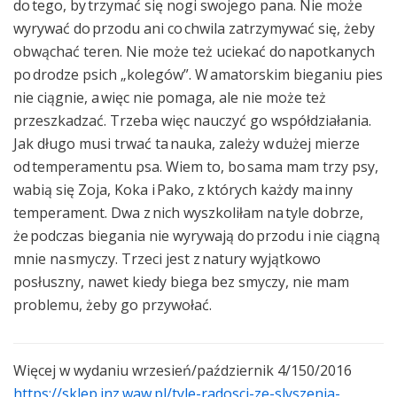
do tego, by trzymać się nogi swojego pana. Nie może
wyrywać do przodu ani co chwila zatrzymywać się, żeby
obwąchać teren. Nie może też uciekać do napotkanych
po drodze psich „kolegów”. W amatorskim bieganiu pies
nie ciągnie, a więc nie pomaga, ale nie może też
przeszkadzać. Trzeba więc nauczyć go współdziałania.
Jak długo musi trwać ta nauka, zależy w dużej mierze
od temperamentu psa. Wiem to, bo sama mam trzy psy,
wabią się Zoja, Koka i Pako, z których każdy ma inny
temperament. Dwa z nich wyszkoliłam na tyle dobrze,
że podczas biegania nie wyrywają do przodu i nie ciągną
mnie na smyczy. Trzeci jest z natury wyjątkowo
posłuszny, nawet kiedy biega bez smyczy, nie mam
problemu, żeby go przywołać.
Więcej w wydaniu wrzesień/październik 4/150/2016
https://sklep.inz.waw.pl/tyle-radosci-ze-slyszenia-