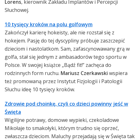
Lorens
, kierownik Zakładu Implantów i Percepcji
Słuchowej.
10 tysięcy kroków na polu golfowym
Zakończył karierę hokeisty, ale nie rozstał się z
hokejem. Pasję do tej dyscypliny próbuje zaszczepić
dzieciom i nastolatkom. Sam, zafascynowawany grą w
golfa, stał się jednym z ambasadorów tego sportu w
Polsce. W swojej książce „Bądź fit!” zachęca do
rodzinnych form ruchu.
Mariusz Czerkawski
wspiera
też promowaną przez Instytut Fizjologii i Patologii
Słuchu ideę 10 tysięcy kroków.
Zdrowie pod choinkę, czyli co dzieci powinny jeść w
Święta
Wigilijne potrawy, domowe wypieki, czekoladowe
Mikołaje to smakołyki, którym trudno się oprzeć,
zwłaszcza dzieciom. Maluchy przejadają się w Święta tak