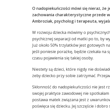
O nadopiekuńczości mówi się nieraz, że 
zachowania charakterystyczne przede wsz
Ambroziak, psycholog i terapeuta, wyjaśn
W rozwoju dziecka mówimy o psychicznych 
psychicznej separacji od matki po to, by 
Już około 50% trzylatków jest gotowych na
jeśli poniesie porażkę, będzie czekała na 
czasu pojawienia się takiej osoby.
Niestety są dzieci, które nigdy nie doświ
żeby dziecko przy sobie zatrzymać. Przej
Skłonność do nadopiekuńczości nie jest r
swojej praktyce zawodowej nie spotkałam
postawa matek związana jest z uwarunkow
poświęca się dziecku. Jej szczęście i dobr