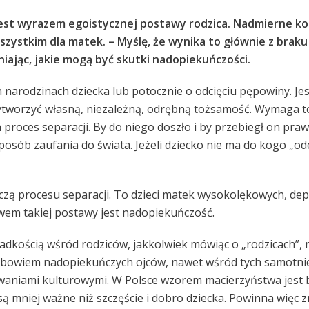
jest wyrazem egoistycznej postawy rodzica. Nadmierne ko
ystkim dla matek. – Myślę, że wynika to głównie z braku
iając, jakie mogą być skutki nadopiekuńczości.
narodzinach dziecka lub potocznie o odcięciu pępowiny. Je
wytworzyć własną, niezależną, odrębną tożsamość. Wymaga to
 proces separacji. By do niego doszło i by przebiegł on pra
sposób zaufania do świata. Jeżeli dziecko nie ma do kogo „od
adczą procesu separacji. To dzieci matek wysokolękowych, de
awem takiej postawy jest nadopiekuńczość.
zadkością wśród rodziców, jakkolwiek mówiąc o „rodzicach”
 bowiem nadopiekuńczych ojców, nawet wśród tych samotnie
aniami kulturowymi. W Polsce wzorem macierzyństwa jest b
o są mniej ważne niż szczęście i dobro dziecka. Powinna wię