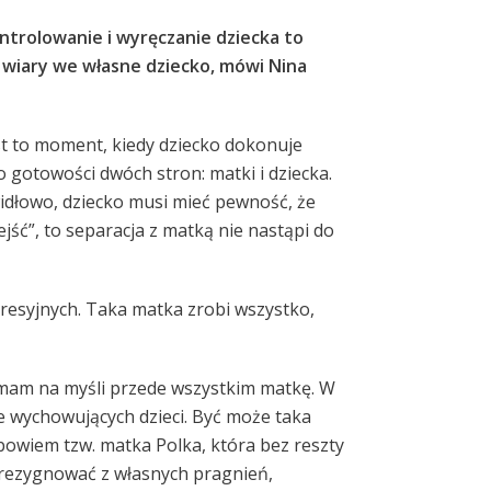
ntrolowanie i wyręczanie dziecka to
 wiary we własne dziecko, mówi Nina
st to moment, kiedy dziecko dokonuje
 gotowości dwóch stron: matki i dziecka.
widłowo, dziecko musi mieć pewność, że
ejść”, to separacja z matką nie nastąpi do
presyjnych. Taka matka zrobi wszystko,
, mam na myśli przede wszystkim matkę. W
 wychowujących dzieci. Być może taka
owiem tzw. matka Polka, która bez reszty
c zrezygnować z własnych pragnień,