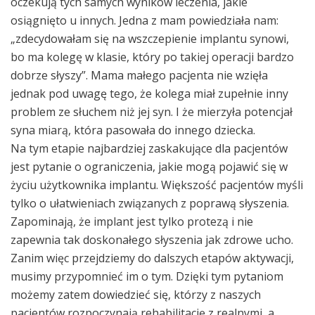
oczekują tych samych wyników leczenia, jakie
osiągnięto u innych. Jedna z mam powiedziała nam:
„zdecydowałam się na wszczepienie implantu synowi,
bo ma kolegę w klasie, który po takiej operacji bardzo
dobrze słyszy”. Mama małego pacjenta nie wzięła
jednak pod uwagę tego, że kolega miał zupełnie inny
problem ze słuchem niż jej syn. I że mierzyła potencjał
syna miarą, która pasowała do innego dziecka.
Na tym etapie najbardziej zaskakujące dla pacjentów
jest pytanie o ograniczenia, jakie mogą pojawić się w
życiu użytkownika implantu. Większość pacjentów myśli
tylko o ułatwieniach związanych z poprawą słyszenia.
Zapominają, że implant jest tylko protezą i nie
zapewnia tak doskonałego słyszenia jak zdrowe ucho.
Zanim więc przejdziemy do dalszych etapów aktywacji,
musimy przypomnieć im o tym. Dzięki tym pytaniom
możemy zatem dowiedzieć się, którzy z naszych
pacjentów rozpoczynają rehabilitację z realnymi, a