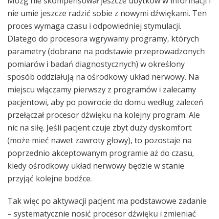
Mózg nie skompensował jeszcze ubytków w informacji i
nie umie jeszcze radzić sobie z nowymi dźwiękami. Ten
proces wymaga czasu i odpowiedniej stymulacji.
Dlatego do procesora wgrywamy programy, których
parametry (dobrane na podstawie przeprowadzonych
pomiarów i badań diagnostycznych) w określony
sposób oddziałują na ośrodkowy układ nerwowy. Na
miejscu włączamy pierwszy z programów i zalecamy
pacjentowi, aby po powrocie do domu według zaleceń
przełączał procesor dźwięku na kolejny program. Ale
nic na siłę. Jeśli pacjent czuje zbyt duży dyskomfort
(może mieć nawet zawroty głowy), to pozostaje na
poprzednio akceptowanym programie aż do czasu,
kiedy ośrodkowy układ nerwowy będzie w stanie
przyjąć kolejne bodźce.
Tak więc po aktywacji pacjent ma podstawowe zadanie
– systematycznie nosić procesor dźwięku i zmieniać