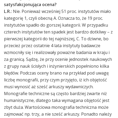
satysfakcjonująca ocena?
L.R.:
Nie. Ponieważ wcześniej 51 proc. instytutów miało
kategorię 1, czyli obecną A. Oznacza to, że 19 proc.
instytutów spadło do gorszej kategorii. W przypadku
czterech instytutów ten spadek jest bardzo dotkliwy – z
pierwszej kategorii do tej najniższej, C. To dziwne, bo
przecież przez ostatnie 4 lata instytuty badawcze
wzmocniły się i realizowały poważne badania w kraju i
za granicą. Sądzę, że przy ocenie jednostek naukowych
z grupy nauk ścisłych i inżynierskich popełniono kilka
błędów. Podczas oceny brano na przykład pod uwagę
liczbę monografii, przy czym przyjęto, iż ich objętość
musi wynosić aż sześć arkuszy wydawniczych.
Monografie techniczne są często bardziej zwarte niż
humanistyczne, dlatego taka wymagana objętość jest
zbyt duża. Wartościowa monografia techniczna może
zajmować np. trzy, a nie sześć arkuszy. Ponadto należy