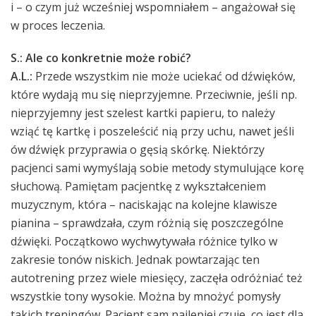
i – o czym już wcześniej wspomniałem – angażował się
w proces leczenia.
S.: Ale co konkretnie może robić?
A.L.:
Przede wszystkim nie może uciekać od dźwięków,
które wydają mu się nieprzyjemne. Przeciwnie, jeśli np.
nieprzyjemny jest szelest kartki papieru, to należy
wziąć tę kartkę i poszeleścić nią przy uchu, nawet jeśli
ów dźwięk przyprawia o gęsią skórkę. Niektórzy
pacjenci sami wymyślają sobie metody stymulujące korę
słuchową. Pamiętam pacjentkę z wykształceniem
muzycznym, która – naciskając na kolejne klawisze
pianina – sprawdzała, czym różnią się poszczególne
dźwięki. Początkowo wychwytywała różnice tylko w
zakresie tonów niskich. Jednak powtarzając ten
autotrening przez wiele miesięcy, zaczęła odróżniać też
wszystkie tony wysokie. Można by mnożyć pomysły
takich treningów. Pacjent sam najlepiej czuje, co jest dla