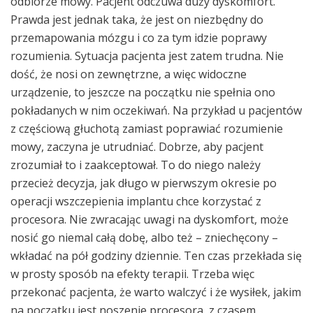
odbiorze mowy. Pacjent odczuwa duży dyskomfort.
Prawda jest jednak taka, że jest on niezbędny do
przemapowania mózgu i co za tym idzie poprawy
rozumienia. Sytuacja pacjenta jest zatem trudna. Nie
dość, że nosi on zewnętrzne, a więc widoczne
urządzenie, to jeszcze na początku nie spełnia ono
pokładanych w nim oczekiwań. Na przykład u pacjentów
z częściową głuchotą zamiast poprawiać rozumienie
mowy, zaczyna je utrudniać. Dobrze, aby pacjent
zrozumiał to i zaakceptował. To do niego należy
przecież decyzja, jak długo w pierwszym okresie po
operacji wszczepienia implantu chce korzystać z
procesora. Nie zwracając uwagi na dyskomfort, może
nosić go niemal całą dobę, albo też – zniechęcony –
wkładać na pół godziny dziennie. Ten czas przekłada się
w prosty sposób na efekty terapii. Trzeba więc
przekonać pacjenta, że warto walczyć i że wysiłek, jakim
na początku jest noszenie procesora, z czasem