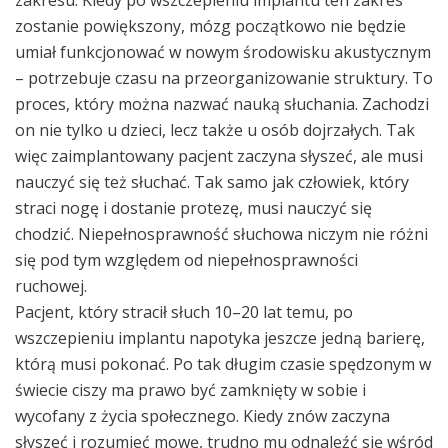
zakresu. Kiedy po wszczepieniu implantu ten zakres
zostanie powiększony, mózg początkowo nie będzie
umiał funkcjonować w nowym środowisku akustycznym
– potrzebuje czasu na przeorganizowanie struktury. To
proces, który można nazwać nauką słuchania. Zachodzi
on nie tylko u dzieci, lecz także u osób dojrzałych. Tak
więc zaimplantowany pacjent zaczyna słyszeć, ale musi
nauczyć się też słuchać. Tak samo jak człowiek, który
straci nogę i dostanie protezę, musi nauczyć się
chodzić. Niepełnosprawność słuchowa niczym nie różni
się pod tym względem od niepełnosprawności
ruchowej.
Pacjent, który stracił słuch 10–20 lat temu, po
wszczepieniu implantu napotyka jeszcze jedną barierę,
którą musi pokonać. Po tak długim czasie spędzonym w
świecie ciszy ma prawo być zamknięty w sobie i
wycofany z życia społecznego. Kiedy znów zaczyna
słyszeć i rozumieć mowę, trudno mu odnaleźć się wśród