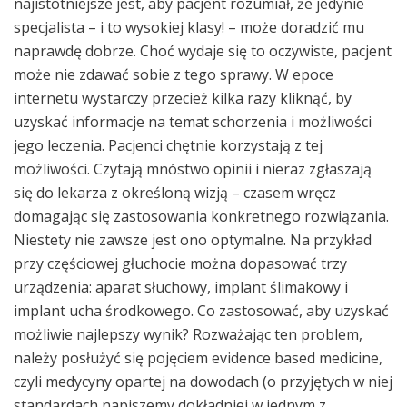
najistotniejsze jest, aby pacjent rozumiał, że jedynie
specjalista – i to wysokiej klasy! – może doradzić mu
naprawdę dobrze. Choć wydaje się to oczywiste, pacjent
może nie zdawać sobie z tego sprawy. W epoce
internetu wystarczy przecież kilka razy kliknąć, by
uzyskać informacje na temat schorzenia i możliwości
jego leczenia. Pacjenci chętnie korzystają z tej
możliwości. Czytają mnóstwo opinii i nieraz zgłaszają
się do lekarza z określoną wizją – czasem wręcz
domagając się zastosowania konkretnego rozwiązania.
Niestety nie zawsze jest ono optymalne. Na przykład
przy częściowej głuchocie można dopasować trzy
urządzenia: aparat słuchowy, implant ślimakowy i
implant ucha środkowego. Co zastosować, aby uzyskać
możliwie najlepszy wynik? Rozważając ten problem,
należy posłużyć się pojęciem evidence based medicine,
czyli medycyny opartej na dowodach (o przyjętych w niej
standardach napiszemy dokładniej w jednym z