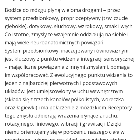
Bodźce do mózgu płyną wieloma drogami – przez
system przedsionkowy, proprioceptywny (tzw. czucie
głębokie), dotykowy, słuchowy, wzrokowy, smak i węch.
Co istotne, zmysły te wzajemnie oddziałują na siebie i
mają wiele neuroanatomicznych powiązań.
System przedsionkowy, inaczej zwany równoważnym,
jest kluczowy z punktu widzenia integracji sensorycznej
– mając liczne powiązania z innymi zmysłami, pomaga
im współpracować. Z ewolucyjnego punktu widzenia to
jeden z najbardziej pierwotnych i podstawowych
układów. Jest umiejscowiony w uchu wewnętrznym
(składa się z trzech kanałów półkolistych, woreczka
oraz łagiewki) i ma połączenie z móżdżkiem. Receptory
tego zmysłu odbierają wrażenia płynące z ruchu:
rotacyjnego, liniowego, wibracji i grawitacji. Dzięki
niemu orientujemy się w położeniu naszego ciała w
przestrzeni: wiemy na przykład, czy siedzimy, stoimy,