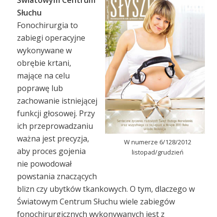
Słuchu
Fonochirurgia to
zabiegi operacyjne
wykonywane w
obrębie krtani,
mające na celu
poprawę lub
zachowanie istniejącej
funkcji głosowej. Przy
ich przeprowadzaniu
ważna jest precyzja,
W numerze 6/128/2012
aby proces gojenia
listopad/grudzień
nie powodował
powstania znaczących
blizn czy ubytków tkankowych. O tym, dlaczego w
Światowym Centrum Słuchu wiele zabiegów
fonochirurgicznych wykonywanych jest z