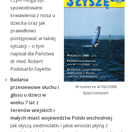
Czym mogą być
spowodowane
krwawienia z nosa u
dziecka oraz jak
prawidłowo
postępować w takiej
sytuacji – o tym
napisał dla Państwa
dr med. Robert
Podskarbi-Fayette.
Badania
W numerze 4/102/2008
przesiewowe słuchu i
lipiec/sierpień
głosu u dzieci w
wieku 7 lat z
terenów wiejskich i
małych miast województw Polski wschodniej
Jak słyszą siedmiolatki i jakie wnioski płyną z